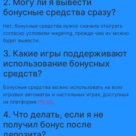
2. Могу ли я вывести
бонусные средства сразу?
Нет, бонусные средства нужно сначала отыграть
согласно условиям wagering, прежде чем их можно
будет вывести.
3. Какие игры поддерживают
использование бонусных
средств?
Бонусные средства можно использовать на всех
игровых автоматах и настольных играх, доступных
на платформе
Pin Up
.
4. Что делать, если я не
получил бонус после
депозита?