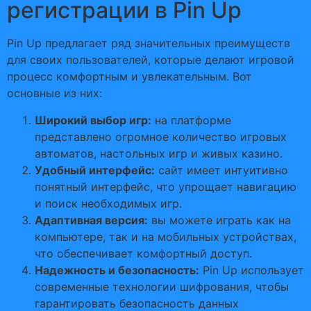
регистрации в Pin Up
Pin Up предлагает ряд значительных преимуществ
для своих пользователей, которые делают игровой
процесс комфортным и увлекательным. Вот
основные из них:
Широкий выбор игр:
на платформе
представлено огромное количество игровых
автоматов, настольных игр и живых казино.
Удобный интерфейс:
сайт имеет интуитивно
понятный интерфейс, что упрощает навигацию
и поиск необходимых игр.
Адаптивная версия:
вы можете играть как на
компьютере, так и на мобильных устройствах,
что обеспечивает комфортный доступ.
Надежность и безопасность:
Pin Up использует
современные технологии шифрования, чтобы
гарантировать безопасность данных