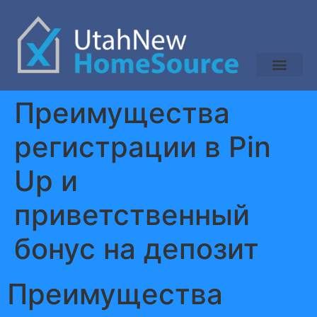
Преимущества
регистрации в Pin
Up и
приветственный
бонус на депозит
Преимущества