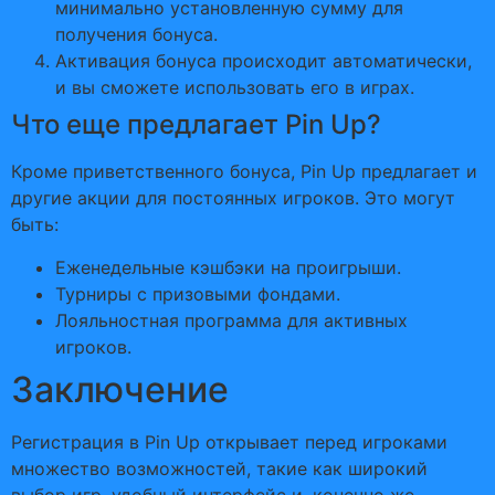
минимально установленную сумму для
получения бонуса.
Активация бонуса происходит автоматически,
и вы сможете использовать его в играх.
Что еще предлагает Pin Up?
Кроме приветственного бонуса, Pin Up предлагает и
другие акции для постоянных игроков. Это могут
быть:
Еженедельные кэшбэки на проигрыши.
Турниры с призовыми фондами.
Лояльностная программа для активных
игроков.
Заключение
Регистрация в Pin Up открывает перед игроками
множество возможностей, такие как широкий
выбор игр, удобный интерфейс и, конечно же,