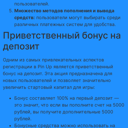
пользователей.
Множество методов пополнения и вывода
средств:
пользователи могут выбирать среди
различных платежных систем для удобства.
Приветственный бонус на
депозит
Одним из самых привлекательных аспектов
регистрации в Pin Up является приветственный
бонус на депозит. Эта акция предназначена для
новых пользователей и позволяет значительно
увеличить стартовый капитал для игры:
Бонус составляет 100% на первый депозит —
это значит, что если вы пополните счет на 5000
рублей, вы получите дополнительные 5000
рублей.
Бонусные средства можно использовать на