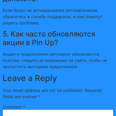
Если бонус не активировался автоматически,
обратитесь в службу поддержки, и они помогут
решить проблему.
5. Как часто обновляются
акции в Pin Up?
Акции и предложения регулярно обновляются,
поэтому следите за новинками на сайте, чтобы не
пропустить выгодные предложения.
Leave a Reply
Your email address will not be published.
Required
fields are marked
*
Comment
*