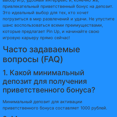
привлекательный приветственный бонус на депозит.
Это идеальный выбор для тех, кто хочет
погрузиться в мир развлечений и удачи. Не упустите
шанс воспользоваться всеми преимуществами,
которые предлагает Pin Up, и начинайте свою
игровую карьеру прямо сейчас!
Часто задаваемые
вопросы (FAQ)
1. Какой минимальный
депозит для получения
приветственного бонуса?
Минимальный депозит для активации
приветственного бонуса составляет 1000 рублей.