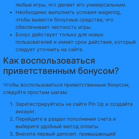
любые игры, что делает его универсальным.
Необходимо выполнить условия wagering,
чтобы вывести бонусные средства, что
обеспечивает честность игры.
Бонус действует только для новых
пользователей и имеет срок действия, который
следует уточнить на сайте.
Как воспользоваться
приветственным бонусом?
Чтобы воспользоваться приветственным бонусом,
следуйте простым шагам:
Зарегистрируйтесь на сайте Pin Up и создайте
аккаунт.
Перейдите в раздел пополнения счета и
выберите удобный метод оплаты.
Внесите первый депозит, превышающий