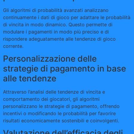
Gli algoritmi di probabilità avanzati analizzano
continuamente i dati di gioco per adattare le probabilità
di vincita in modo dinamico. Questo permette di
modulare i pagamenti in modo più preciso e di
rispondere adeguatamente alle tendenze di gioco
corrente.
Personalizzazione delle
strategie di pagamento in base
alle tendenze
Attraverso l’analisi delle tendenze di vincita e
comportamento dei giocatori, gli algoritmi
personalizzano le strategie di pagamento, offrendo
incentivi o modificando le probabilità per favorire
risultati economicamente sostenibili e coinvolgenti.
Valutazione dell’efficacia degli