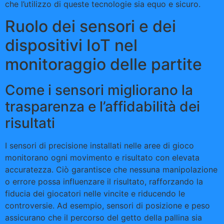
che l’utilizzo di queste tecnologie sia equo e sicuro.
Ruolo dei sensori e dei
dispositivi IoT nel
monitoraggio delle partite
Come i sensori migliorano la
trasparenza e l’affidabilità dei
risultati
I sensori di precisione installati nelle aree di gioco
monitorano ogni movimento e risultato con elevata
accuratezza. Ciò garantisce che nessuna manipolazione
o errore possa influenzare il risultato, rafforzando la
fiducia dei giocatori nelle vincite e riducendo le
controversie. Ad esempio, sensori di posizione e peso
assicurano che il percorso del getto della pallina sia