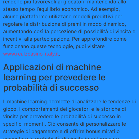
renderle più favorevoli ai giocatori, mantenendo allo
stesso tempo l’equilibrio economico. Ad esempio,
alcune piattaforme utilizzano modelli predittivi per
regolare la distribuzione di premi in modo dinamico,
aumentando così la percezione di possibilità di vincita e
incentivi alla partecipazione. Per approfondire come
funzionano queste tecnologie, puoi visitare
www.realzcasino-italy.it
.
Applicazioni di machine
learning per prevedere le
probabilità di successo
Il machine learning permette di analizzare le tendenze di
gioco, i comportamenti dei giocatori e le storiche di
vincita per prevedere le probabilità di successo in
specifici momenti. Ciò consente di personalizzare le
strategie di pagamento e di offrire bonus mirati o
aumentare le probabilità di vincita in determinate